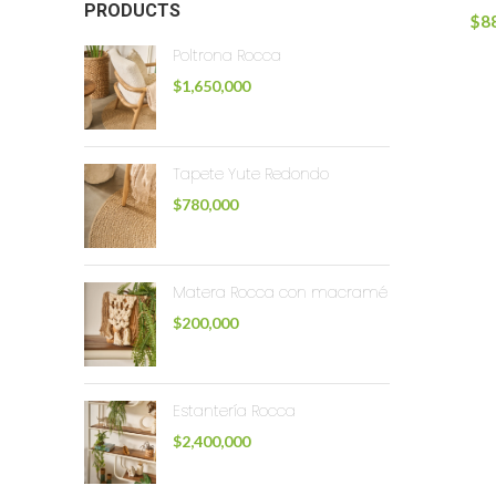
PRODUCTS
$
8
Poltrona Rocca
$
1,650,000
Tapete Yute Redondo
$
780,000
Matera Rocca con macramé
$
200,000
Estantería Rocca
$
2,400,000