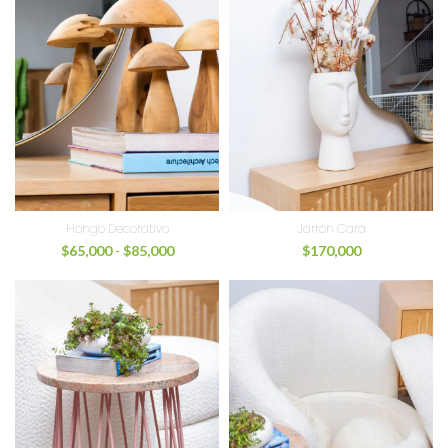
Hongo Decorativo
Jarrón Cara
$
65,000
-
$
85,000
$
170,000