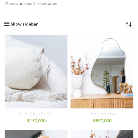
Mostrando los 8 resultados
Show sidebar
Cojín Esfera Bouclé
Espejo ameba
$
150,000
$
850,000