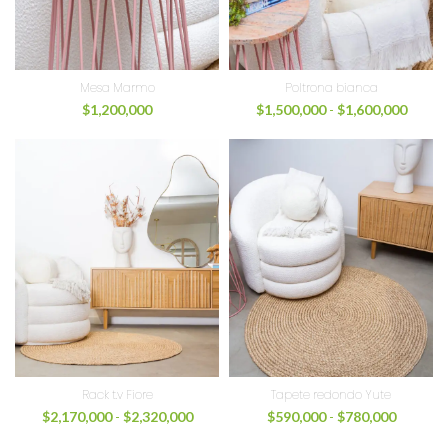
Mesa Marmo
Poltrona bianca
$
1,200,000
$
1,500,000
-
$
1,600,000
Rack t.v Fiore
Tapete redondo Yute
$
2,170,000
-
$
2,320,000
$
590,000
-
$
780,000