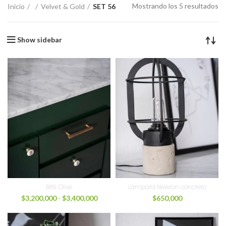
Mostrando los 5 resultados
Inicio
Velvet & Gold
SET 56
Show sidebar
Bifé Olive
Lámpara Newton concreto
$
3,200,000
-
$
3,400,000
$
650,000