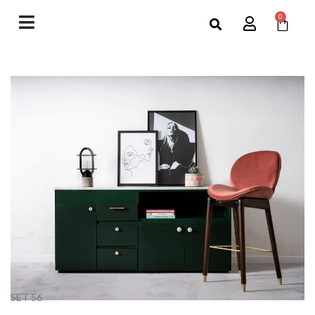
0
SET 56