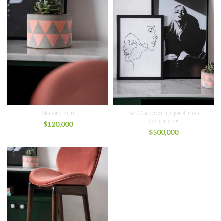
Matera Zuri
Set Cuadros mujer «Linea
continua»
$
120,000
$
500,000