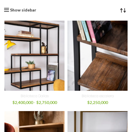
Show sidebar
Biblioteca Dallas
Biblioteca escalera
$
2,400,000
-
$
2,750,000
$
2,250,000