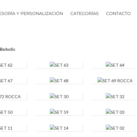
ESORÍA Y PERSONALIZACIÓN
CATEGORÍAS
CONTACTO
Boholic
62
SET 63
SET 64
SET 69
67
SET 68
ROCCA
72
CA
SET 30
SET 32
50
SET 59
SET 03
SET 14
SET 02