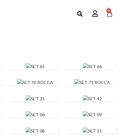
0
SET 65
SET 66
SET 70
SET 71
ROCCA
ROCCA
SET 35
SET 42
SET 06
SET 09
SET 08
SET 15