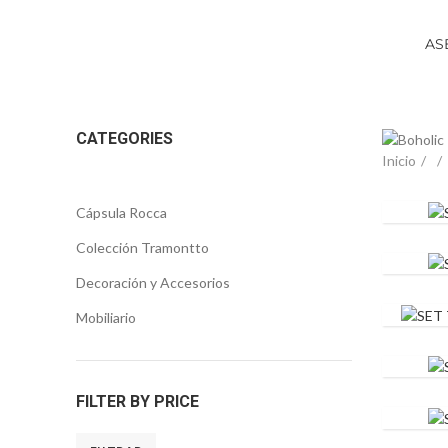
AS
CATEGORIES
Inicio
SET 
Cápsula Rocca
SET 
Colección Tramontto
SET 
Decoración y Accesorios
ROC
Mobiliario
SET 
SET 11
FILTER BY PRICE