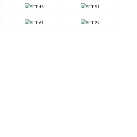
SET 45
SET 51
SET 61
SET 29