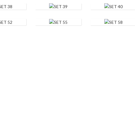
38
SET 39
SET 40
52
SET 55
SET 58