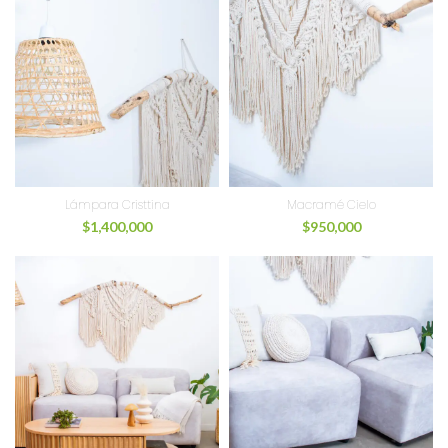
Lámpara Cristtina
Macramé Cielo
$
1,400,000
$
950,000