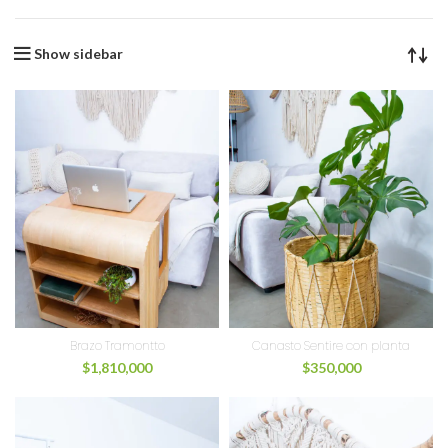
Show sidebar
Brazo Tramontto
Canasto Sentire con planta
$
1,810,000
$
350,000