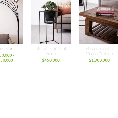
ra Mantis
Matera industrial
Mesa de centro
Hierro
Rústica Tallulah
50,000
-
950,000
$
450,000
$
1,300,000