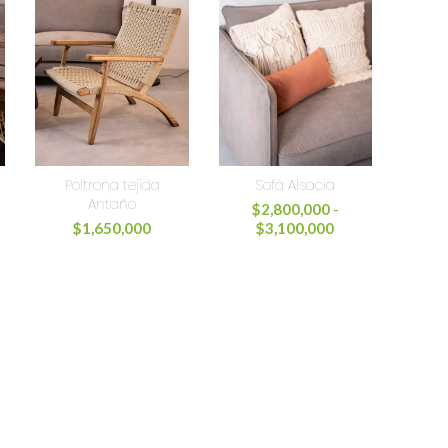
Poltrona tejida
Sofá Alsacia
Antaño
$
2,800,000
-
$
1,650,000
$
3,100,000