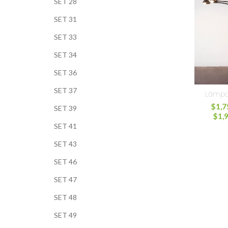
SET 28
SET 31
SET 33
SET 34
SET 36
SET 37
Lámpa
$
1,7
SET 39
$
1,
SET 41
SET 43
SET 46
SET 47
SET 48
SET 49