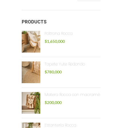
PRODUCTS
Poltrona Rocca
$
1,650,000
Tapete Yute Redondo
$
780,000
Matera Rocca con macramé
$
200,000
Estantería Rocca