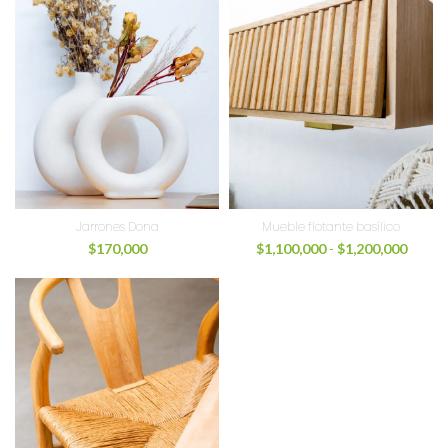
Jarrones Dona
Mueble flotante basílico
$
170,000
$
1,100,000
-
$
1,200,000