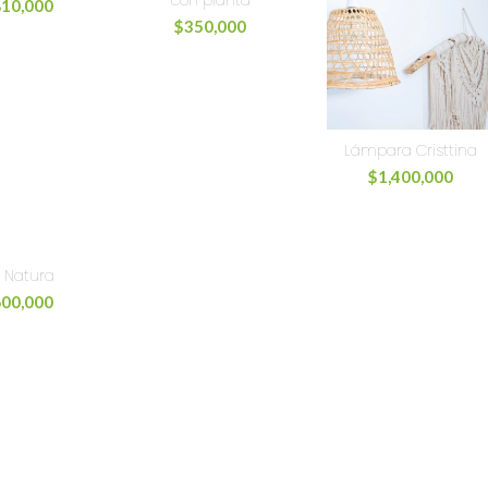
con planta
810,000
$
350,000
Lámpara Cristtina
$
1,400,000
 Natura
600,000