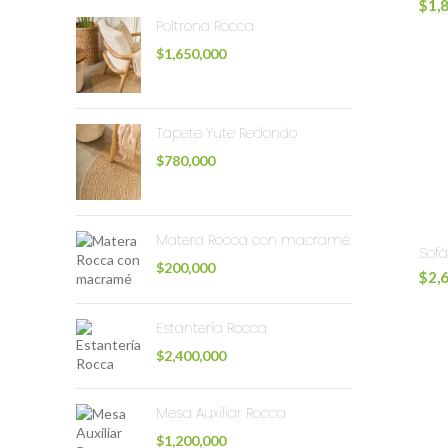
$
1,
Poltrona Rocca
$
1,650,000
Tapete Yute Redondo
$
780,000
Matera Rocca con macramé
Sofá
$
200,000
$
2,
Estantería Rocca
$
2,400,000
Mesa Auxiliar Rocca
$
1,200,000