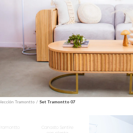
lección Tramontto
Set Tramontto 07
Tramontto
Canasto Sentire