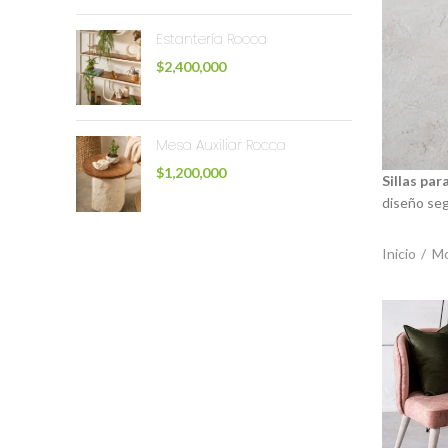
Estantería Rocca
$
2,400,000
Mesa Auxiliar Rocca
$
1,200,000
Sillas pa
diseño seg
Inicio
Mo