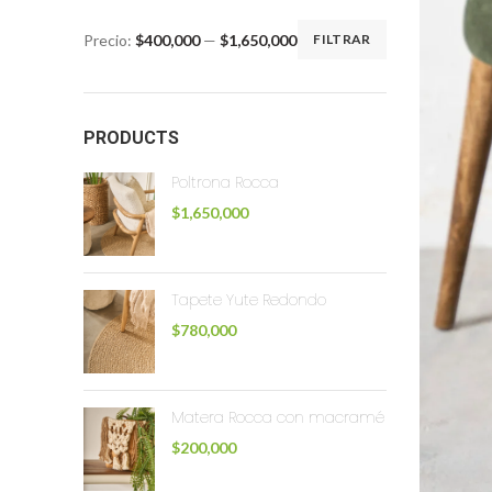
Precio:
$400,000
—
$1,650,000
FILTRAR
PRODUCTS
Poltrona Rocca
$
1,650,000
Tapete Yute Redondo
$
780,000
Matera Rocca con macramé
$
200,000