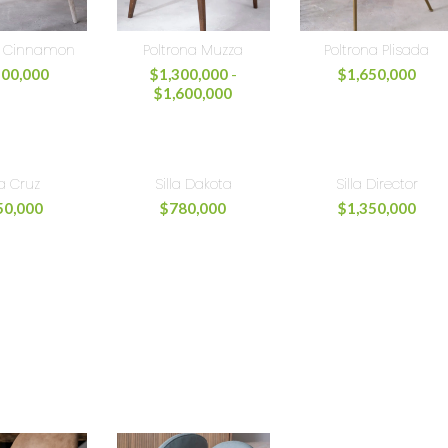
a Cinnamon
Poltrona Muzza
Poltrona Plisada
300,000
$
1,300,000
-
$
1,650,000
$
1,600,000
la Cruz
Silla Dakota
Silla Director
50,000
$
780,000
$
1,350,000