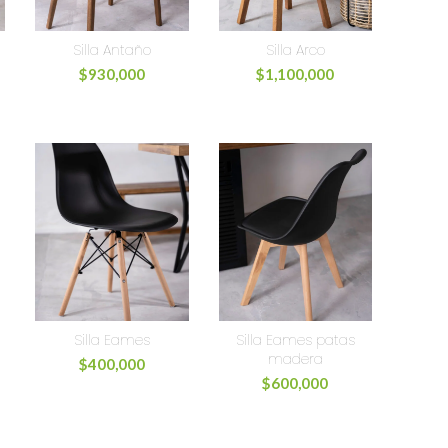
Silla Antaño
Silla Arco
$
930,000
$
1,100,000
Silla Eames
Silla Eames patas
madera
$
400,000
$
600,000