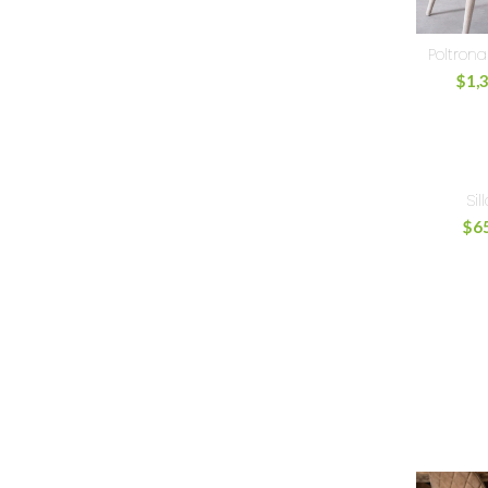
Poltron
$
1,
Sil
$
6