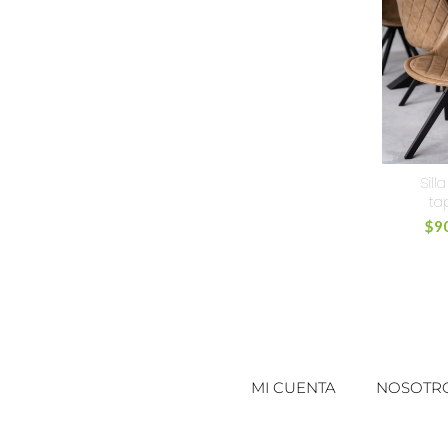
Sill
ta
$
9
MI CUENTA
NOSOTR