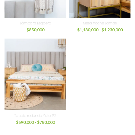
Lámpara Leggero
Mesa noche Lamas
$
850,000
$
1,130,000
-
$
1,230,000
Tapete redondo Yute #2
$
590,000
-
$
780,000