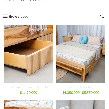
Show sidebar
cajones con ruedas Scatola
Cama Scatola
$
1,490,000
$
4,350,000
-
$
5,550,000