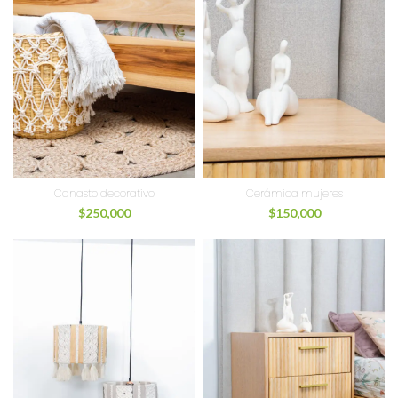
Canasto decorativo
Cerámica mujeres
$
250,000
$
150,000