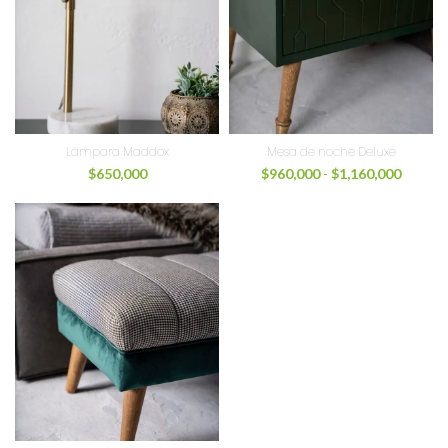
Lámpara Maddox
Mesa de noche Deluxe
$
650,000
$
960,000
-
$
1,160,000