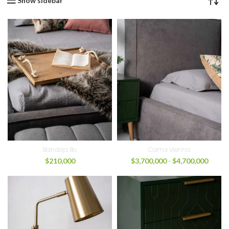
Show sidebar
Bandeja Bo
Cama Vienna
$
210,000
$
3,700,000
-
$
4,700,000