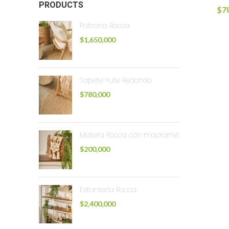
PRODUCTS
$
7
Poltrona Rocca
$
1,650,000
Tapete Yute Redondo
$
780,000
Matera Rocca con macramé
$
200,000
Estantería Rocca
$
2,400,000