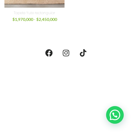
Tapete Yute rectangular
$
1,970,000
-
$
2,450,000