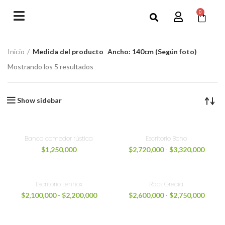
0
Inicio
Medida del producto
Ancho: 140cm (Según foto)
Mostrando los 5 resultados
Show sidebar
Banca comedor rústica
Escritorio Boho
$
1,250,000
$
2,720,000
-
$
3,320,000
Escritorio Lennox
Rack Grecia
$
2,100,000
-
$
2,200,000
$
2,600,000
-
$
2,750,000