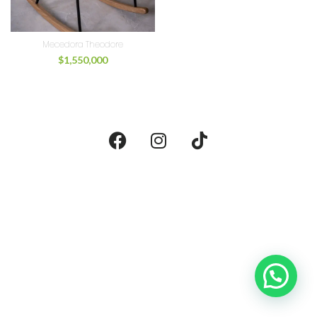
Mecedora Theodore
$
1,550,000