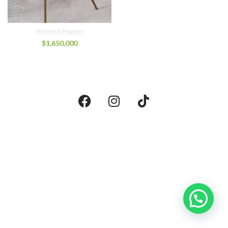
Poltrona Plisada
$
1,650,000