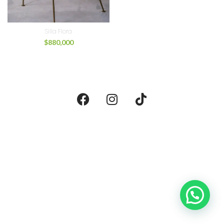
Silla Flora
$
880,000