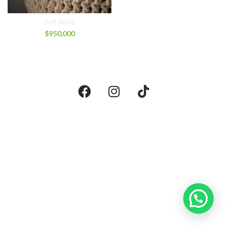
Puff Duna
$
950,000