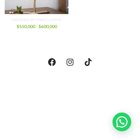
Lámpara de mesa Luciana
$
550,000
-
$
600,000