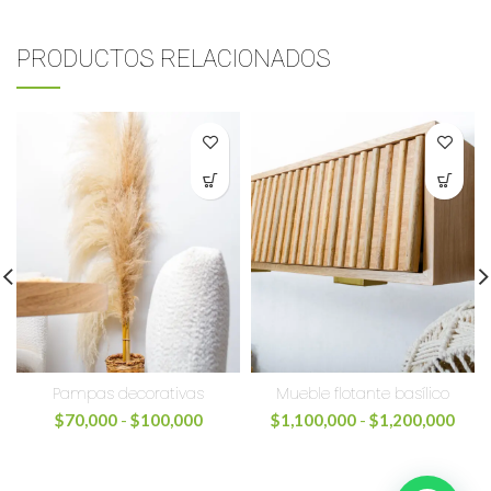
PRODUCTOS RELACIONADOS
Pampas decorativas
Mueble flotante basílico
$
70,000
-
$
100,000
$
1,100,000
-
$
1,200,000