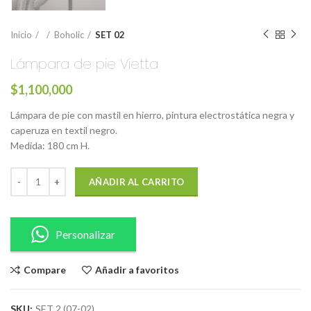
Inicio
Boholic
SET 02
Lámpara de pie Vietta
$
1,100,000
Lámpara de pie con mastil en hierro, pintura electrostática negra y
caperuza en textil negro.
Medida: 180 cm H.
AÑADIR AL CARRITO
Personalizar
Compare
Añadir a favoritos
SKU:
SET 2 (07-02)