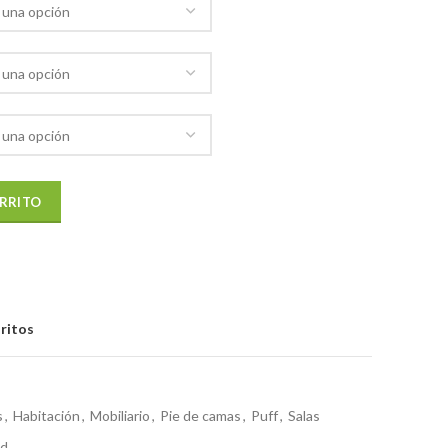
ARRITO
oritos
s
,
Habitación
,
Mobiliario
,
Pie de camas
,
Puff
,
Salas
ld