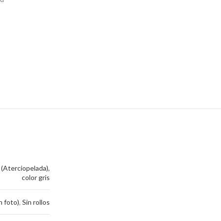
 (Aterciopelada),
color gris
n foto)
,
Sin rollos