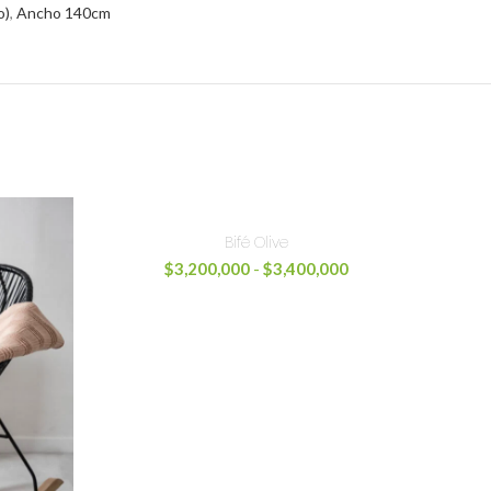
o)
,
Ancho 140cm
Bifé Olive
$
3,200,000
-
$
3,400,000