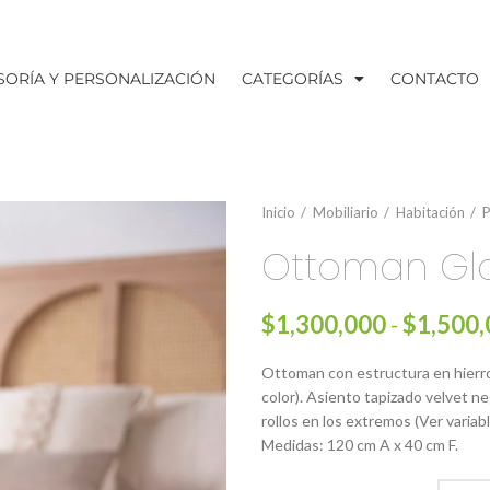
SORÍA Y PERSONALIZACIÓN
CATEGORÍAS
CONTACTO
Inicio
Mobiliario
Habitación
P
Ottoman Gla
$
1,300,000
-
$
1,500
Ottoman con estructura en hierro
color). Asiento tapizado velvet ne
rollos en los extremos (Ver variable
Medidas: 120 cm A x 40 cm F.