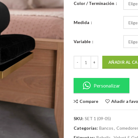
Color / Terminación
Medida
Variable
AÑADIR AL C
Personalizar
Compare
Añadir a fav
SKU:
SET 1 (09-05)
Categorías:
Bancos
,
Comedore
Etiquetas:
Boholic
,
Velvet & Go