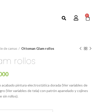
0
ie de camas
Ottoman Glam rollos
m rollos
,000
 acabado pintura electrostática dorada (Ver variables de
gro (Ver variables de tela) con patrón apanelado y cojines
 sin rollos).